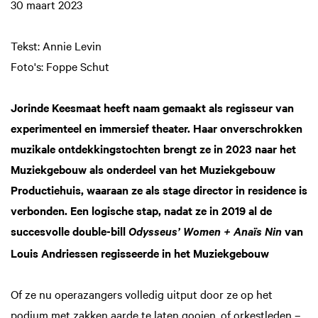
30 maart 2023
Tekst: Annie Levin
Foto's: Foppe Schut
Jorinde Keesmaat heeft naam gemaakt als regisseur van
experimenteel en immersief theater. Haar onverschrokken
muzikale ontdekkingstochten brengt ze in 2023 naar het
Muziekgebouw als onderdeel van het Muziekgebouw
Productiehuis, waaraan ze als stage director in residence is
verbonden. Een logische stap, nadat ze in 2019 al de
succesvolle double-bill
van
Odysseus’ Women + Anaïs Nin
Louis Andriessen regisseerde in het Muziekgebouw
Of ze nu operazangers volledig uitput door ze op het
podium met zakken aarde te laten gooien, of orkestleden –