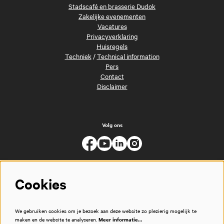
Stadscafé en brasserie Dudok
Zakelijke evenementen
Vacatures
Privacyverklaring
Huisregels
Techniek
/
Technical information
Pers
Contact
Disclaimer
Volg ons
Cookies
We gebruiken cookies om je bezoek aan deze website zo plezierig mogelijk te
maken en de website te analyseren.
Meer informatie…