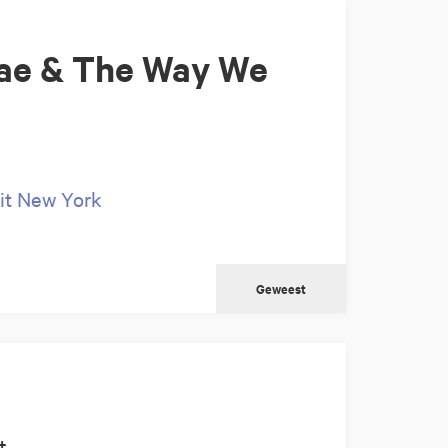
rae & The Way We
it New York
Geweest
t