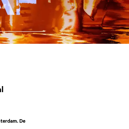
l
msterdam.
De