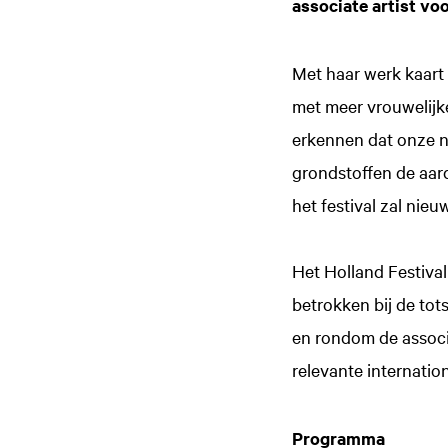
associate artist vo
Met haar werk kaart 
met meer vrouwelijk
erkennen dat onze n
grondstoffen de aard
het festival zal nieu
Het Holland Festival
betrokken bij de to
en rondom de associ
relevante internatio
Programma