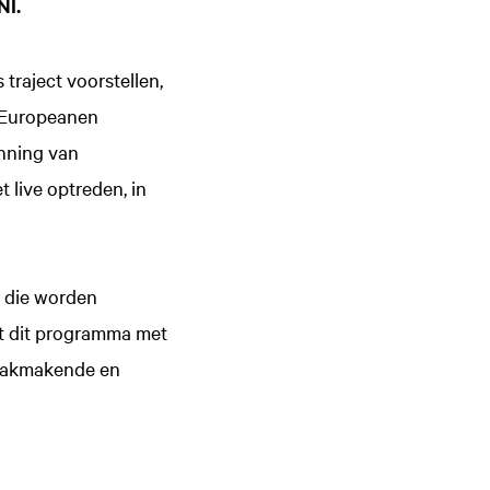
NI.
traject voorstellen,
s Europeanen
inning van
 live optreden, in
s die worden
st dit programma met
raakmakende en