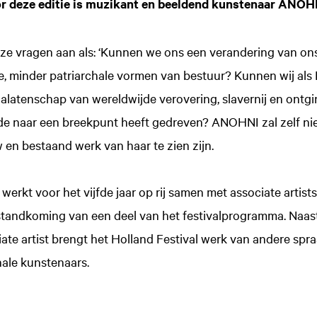
or deze editie is muzikant en beeldend kunstenaar ANOH
ze vragen aan als: ‘Kunnen we ons een verandering van ons 
e, minder patriarchale vormen van bestuur? Kunnen wij al
alatenschap van wereldwijde verovering, slavernij en ontg
e naar een breekpunt heeft gedreven? ANOHNI zal zelf niet
w en bestaand werk van haar te zien zijn.
 werkt voor het vijfde jaar op rij samen met associate artist
tstandkoming van een deel van het festivalprogramma. Naa
ate artist brengt het Holland Festival werk van andere sp
nale kunstenaars.