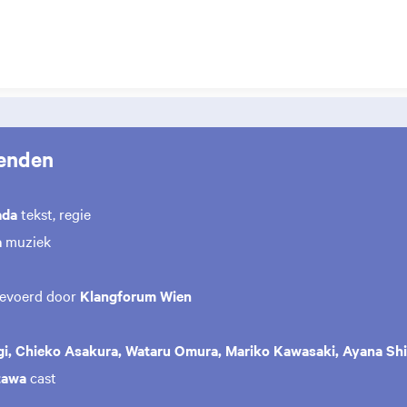
enden
ada
tekst, regie
a
muziek
gevoerd door
Klangforum Wien
i, Chieko Asakura, Wataru Omura, Mariko Kawasaki, Ayana Shi
zawa
cast