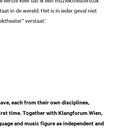
 de eerste keer dat ik een muziektheaterstuk
taat in de wereld. Het is in ieder geval niet
ktheater” verstaat.’
ve, each from their own disciplines,
first time. Together with Klangforum Wien,
nguage and music figure as independent and