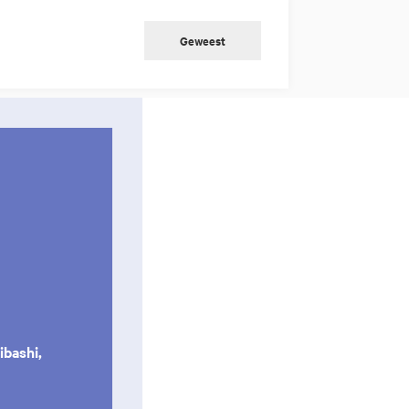
Geweest
ibashi,