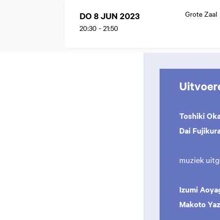
Grote Zaal
DO 8 JUN 2023
20:30
-
21:50
Uitvoer
Toshiki Ok
Dai Fujikur
muziek uit
Izumi Aoyag
Makoto Ya