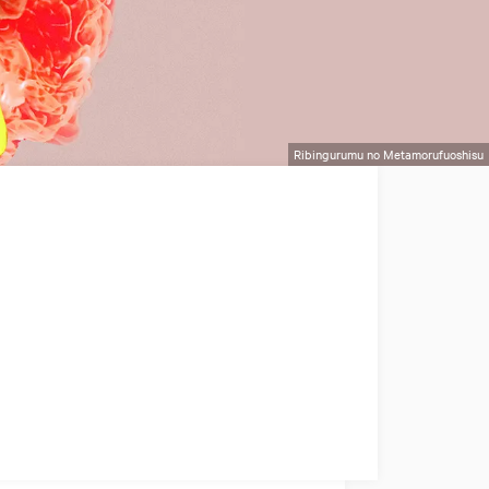
Ribingurumu no Metamorufuoshisu