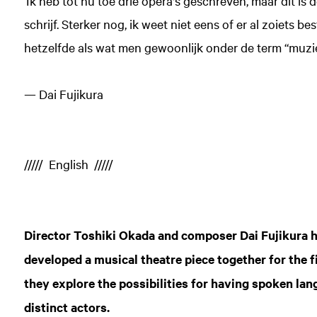
‘Ik heb tot nu toe drie opera's geschreven, maar dit is
schrijf. Sterker nog, ik weet niet eens of er al zoiets bes
hetzelfde als wat men gewoonlijk onder de term “muzie
— Dai Fujikura
///// English /////
Director Toshiki Okada and composer Dai Fujikura ha
developed a musical theatre piece together for the 
they explore the possibilities for having spoken la
distinct actors.