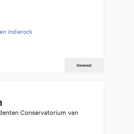
en indierock
Geweest
n
denten Conservatorium van