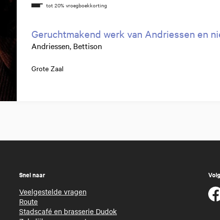
Geruchtmakend werk van Andriessen en ni
Andriessen, Bettison
Grote Zaal
Snel naar
Volg
Veelgestelde vragen
Route
Stadscafé en brasserie Dudok