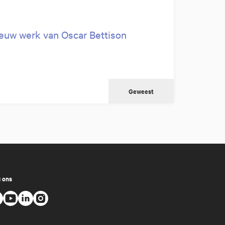
euw werk van Oscar Bettison
Geweest
 ons