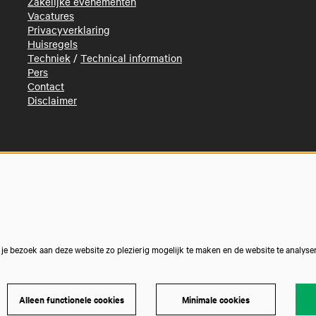
Zakelijke evenementen
Vacatures
Privacyverklaring
Huisregels
Techniek
/
Technical information
Pers
Contact
Disclaimer
e bezoek aan deze website zo plezierig mogelijk te maken en de website te analyse
Alleen functionele cookies
Minimale cookies