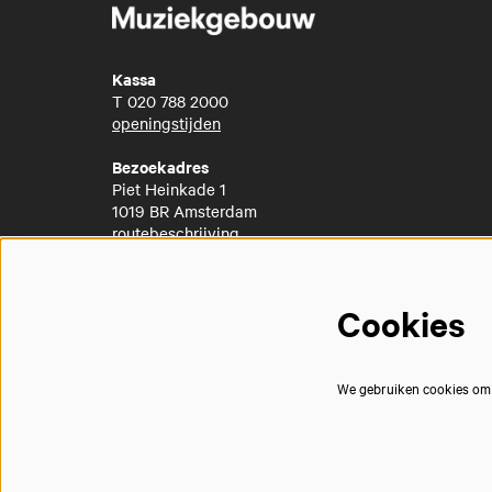
Kassa
T
020 788 2000
openingstijden
Bezoekadres
Piet Heinkade 1
1019 BR Amsterdam
routebeschrijving
Cookies
We gebruiken cookies om j