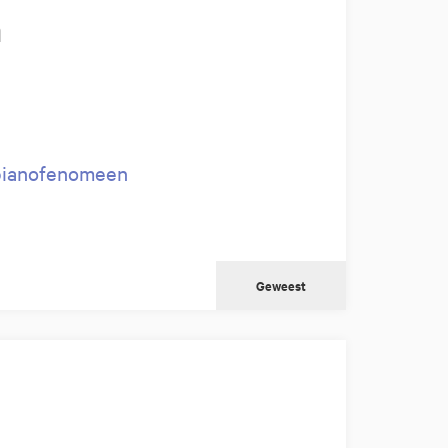
n
 pianofenomeen
Geweest