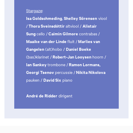
Stargaze
:
Isa Goldschmeding
Shelley Sörensen
,
viool
Thora Sveinsdóttir
Alistair
/
altviool /
Sung
Caimin Gilmore
cello /
contrabas
/
Maaike van der Linde
Marlies van
fluit /
Gangelen
Daniel Boeke
(alt)hobo /
Robert-Jan Looysen
(bas)klarinet /
hoorn /
Ian Sankey
Ramon Lormans,
trombone /
Georgi Tsenov
Nikita Nikolova
percussie /
David Six
pauken /
piano
André de Ridder
dirigent