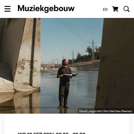
EN
Menu
David Longstreth (foto Matthew Reamer)