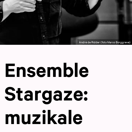
André de Ridder (foto Marco Borggreve)
Ensemble
Stargaze:
muzikale