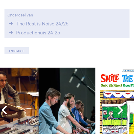
Onderdeel van
The Rest is Noise 24/25
Productiehuis 24-25
ENSEMBLE
Overslaan