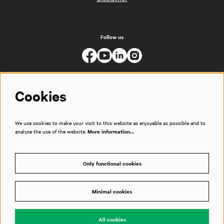
Follow us
Cookies
We use cookies to make your visit to this website as enjoyable as possible and to
analyse the use of the website.
More information…
Only functional cookies
Minimal cookies
© Muziekgebouw
All cookies