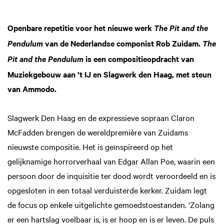
Openbare repetitie voor het nieuwe werk
The Pit and the
van de Nederlandse componist Rob Zuidam.
Pendulum
The
is een compositieopdracht van
Pit and the Pendulum
Muziekgebouw aan ’t IJ en Slagwerk den Haag, met steun
van Ammodo.
Slagwerk Den Haag en de expressieve sopraan Claron
McFadden brengen de wereldpremière van Zuidams
nieuwste compositie. Het is geïnspireerd op het
m
Zoom
gelijknamige horrorverhaal van Edgar Allan Poe, waarin een
in
persoon door de inquisitie ter dood wordt veroordeeld en is
opgesloten in een totaal verduisterde kerker. Zuidam legt
de focus op enkele uitgelichte gemoedstoestanden. 'Zolang
er een hartslag voelbaar is, is er hoop en is er leven. De puls