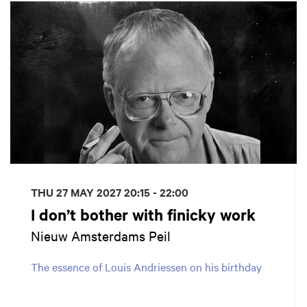
THU 27 MAY 2027
20:15 - 22:00
I don’t bother with finicky work
Nieuw Amsterdams Peil
The essence of Louis Andriessen on his birthday