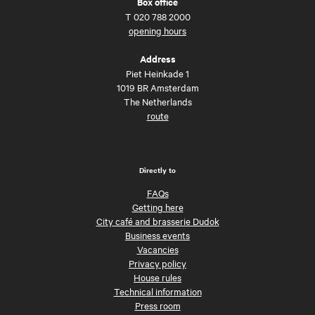
Box office
T
020 788 2000
opening hours
Address
Piet Heinkade 1
1019 BR Amsterdam
The Netherlands
route
Directly to
FAQs
Getting here
City café and brasserie Dudok
Business events
Vacancies
Privacy policy
House rules
Technical information
Press room