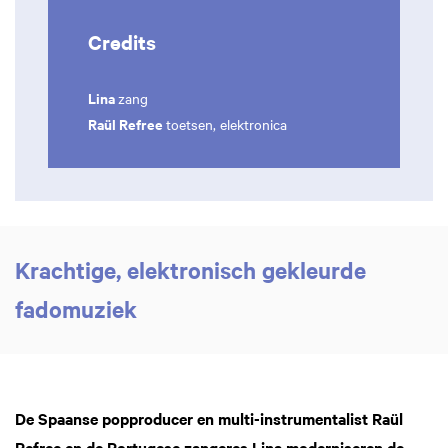
Credits
Lina
zang
Raül Refree
toetsen, elektronica
Krachtige, elektronisch gekleurde
fadomuziek
De Spaanse popproducer en multi-instrumentalist Raül
Refree en de Portugese zangeres Lina moderniseren de