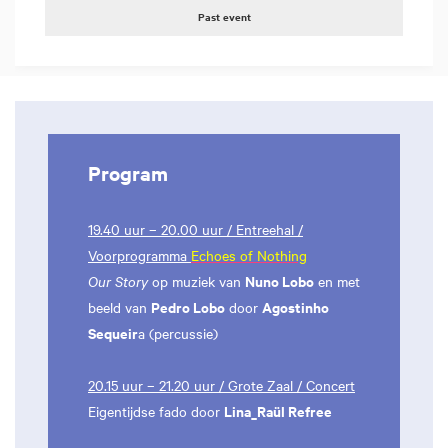
Past event
Program
19.40 uur – 20.00 uur / Entreehal /
Voorprogramma
Echoes of Nothing
Nuno Lobo
Our Story
op muziek van
en met
Pedro Lobo
Agostinho
beeld van
door
Sequeir
a (percussie)
20.15 uur – 21.20 uur / Grote Zaal / Concert
Lina_Raül Refree
Eigentijdse fado door