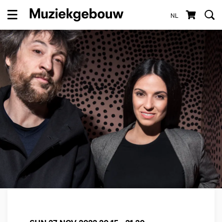
NL
Menu