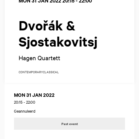
MON 31 JAN 2022
20:15 - 22:00
Dvořák &
Sjostakovitsj
Hagen Quartett
CONTEMPORARY
CLASSICAL
MON 31 JAN 2022
20:15
-
22:00
Geannuleerd
Past event