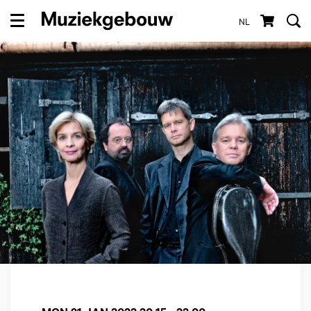
NL
Menu