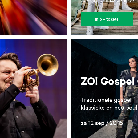
zo 9 aug 2026
15:00 - 16:00
Info + tickets
ZO! Gospel 
Traditionele gospel,
klassieke en neo-soul
za 12 sep / 20:15