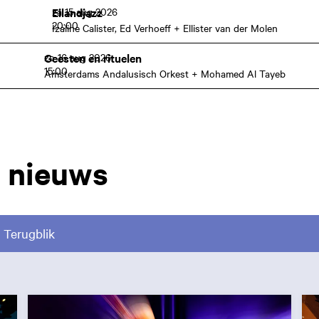
za 15 aug 2026
Eilandjazz
20:00
Izaline Calister, Ed Verhoeff + Ellister van der Molen
zo 16 aug 2026
Geesten en rituelen
15:00
Amsterdams Andalusisch Orkest + Mohamed Al Tayeb
 nieuws
Terugblik