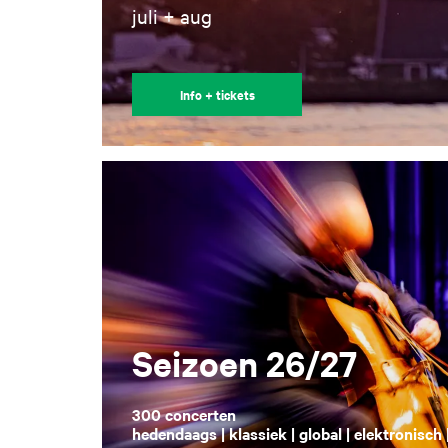
juli + aug
Info + tickets
Seizoen 26/27
300 concerten
hedendaags | klassiek | global | elektronisch 