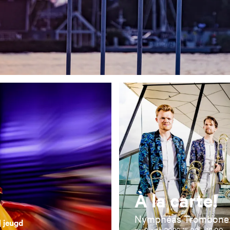
À la carte!
Nymphéas Trombone 
| jeugd