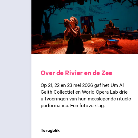
:
Over de Rivier en de Zee
Op 21, 22 en 23 mei 2026 gaf het Um Al
Gaith Collectief en World Opera Lab drie
uitvoeringen van hun meeslepende rituele
performance. Een fotoverslag.
Terugblik