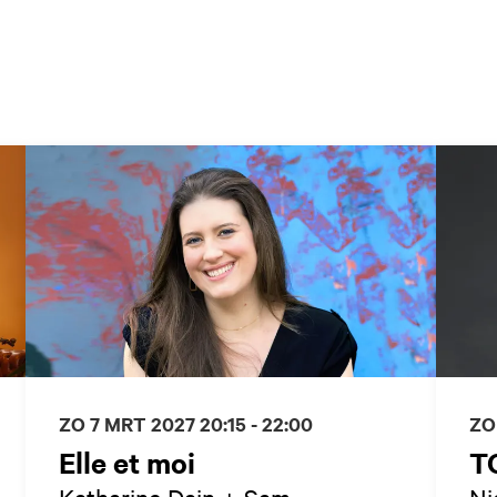
ZO 7 MRT 2027
20:15 - 22:00
ZO
Elle et moi
T
Katharine Dain + Sam
Ni