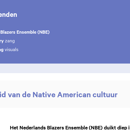
enden
 Blazers Ensemble (NBE)
ry
zang
ng
visuals
d van de Native American cultuur
Het Nederlands Blazers Ensemble (NBE) duikt diep 