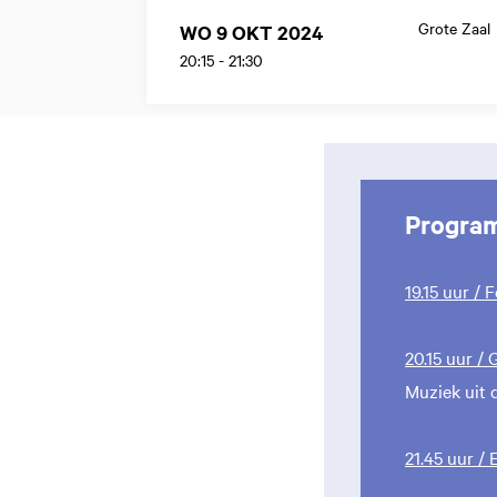
Grote Zaal
WO 9 OKT 2024
20:15
-
21:30
Progra
19.15 uur /
20.15 uur /
Muziek uit 
21.45 uur /