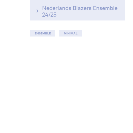
Nederlands Blazers Ensemble
24/25
ENSEMBLE
MINIMAL
Inzoomen