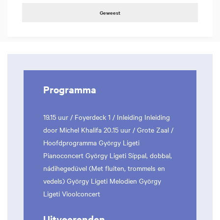
Geweest
Programma
19.15 uur / Foyerdeck 1 / Inleiding Inleiding
door Michel Khalifa 20.15 uur / Grote Zaal /
Hoofdprogramma György Ligeti
Pianoconcert György Ligeti Síppal, dobbal,
nádihegedüvel (Met fluiten, trommels en
vedels) György Ligeti Melodien György
Ligeti Vioolconcert
Uitvoerenden