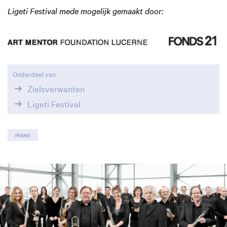
Ligeti Festival mede mogelijk gemaakt door:
Onderdeel van
Zielsverwanten
Ligeti Festival
PIANO
Overslaan