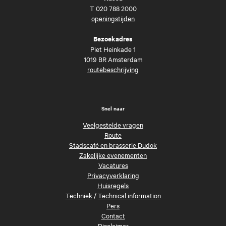
T
020 788 2000
openingstijden
Bezoekadres
Piet Heinkade 1
1019 BR Amsterdam
routebeschrijving
Snel naar
Veelgestelde vragen
Route
Stadscafé en brasserie Dudok
Zakelijke evenementen
Vacatures
Privacyverklaring
Huisregels
Techniek
/
Technical information
Pers
Contact
Disclaimer