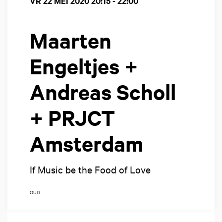
VR 22 MEI 2020
20:15 - 22:00
Maarten
Engeltjes +
Andreas Scholl
+ PRJCT
Amsterdam
If Music be the Food of Love
OUD