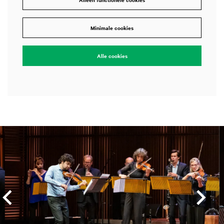
Minimale cookies
Alle cookies
Overslaan