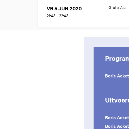
Grote Zaal
VR 5 JUN 2020
21:43
-
22:43
Progra
Boris Acke
Uitvoer
Boris Acke
Boris Acket