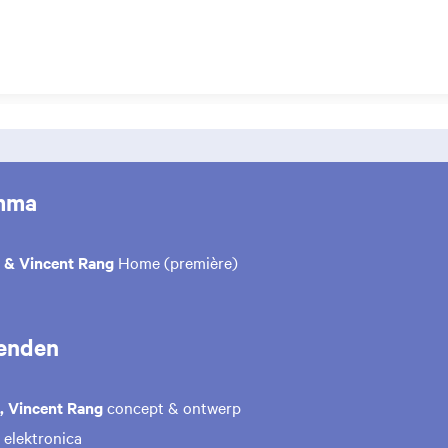
mma
t & Vincent Rang
Home (première)
enden
t, Vincent Rang
concept & ontwerp
elektronica