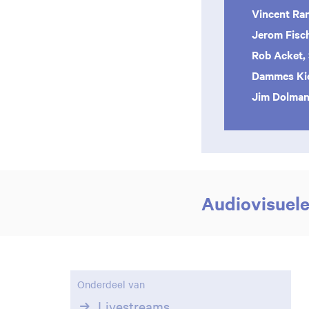
Vincent Ra
Jerom Fisc
Rob Acket, 
Dammes Kief
Jim Dolma
Audiovisuel
Onderdeel van
Livestreams