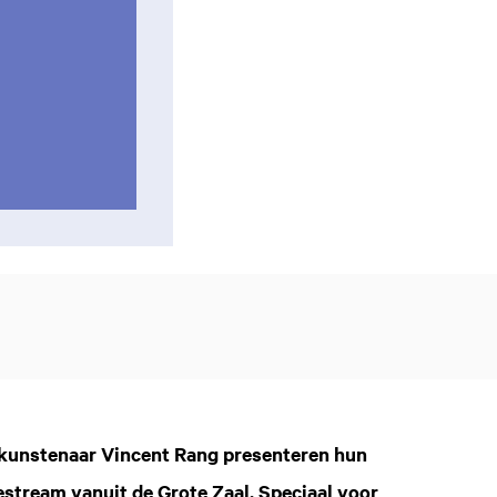
l kunstenaar Vincent Rang presenteren hun
estream vanuit de Grote Zaal. Speciaal voor