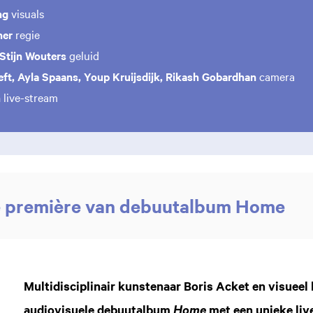
ng
visuals
her
regie
Stijn Wouters
geluid
t, Ayla Spaans, Youp Kruijsdijk, Rikash Gobardhan
camera
n
live-stream
e première van debuutalbum Home
Multidisciplinair kunstenaar Boris Acket en visuee
audiovisuele debuutalbum
met een unieke liv
Home