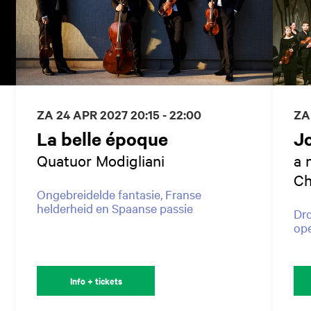
ZA 24 APR 2027
20:15 - 22:00
ZA
La belle époque
J
Quatuor Modigliani
a 
Ch
Ongebreidelde fantasie, Franse
helderheid en Spaanse passie
Dro
ope
Info + tickets