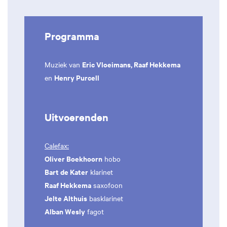
Programma
Eric Vloeimans, Raaf Hekkema
Muziek van
Henry Purcell
en
Uitvoerenden
Calefax:
Oliver Boekhoorn
hobo
Bart de Kater
klarinet
Raaf Hekkema
saxofoon
Jelte Althuis
basklarinet
Alban Wesly
fagot