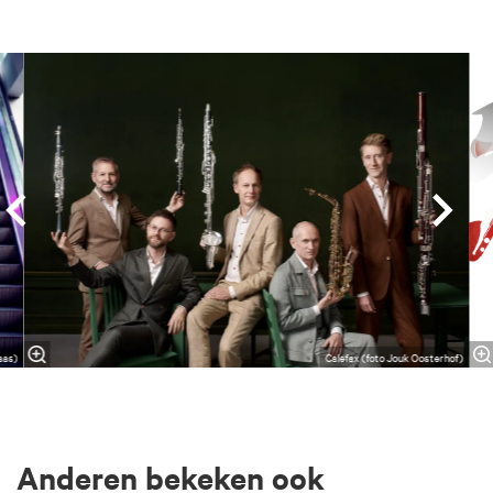
Overslaan
aas)
Calefax (foto Jouk Oosterhof)
Anderen bekeken ook