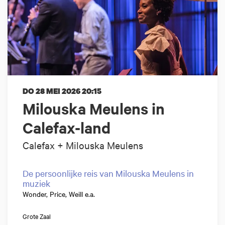
DO 28 MEI 2026
20:15
Milouska Meulens in
Calefax-land
Calefax + Milouska Meulens
De persoonlijke reis van Milouska Meulens in
muziek
Wonder, Price, Weill e.a.
Grote Zaal