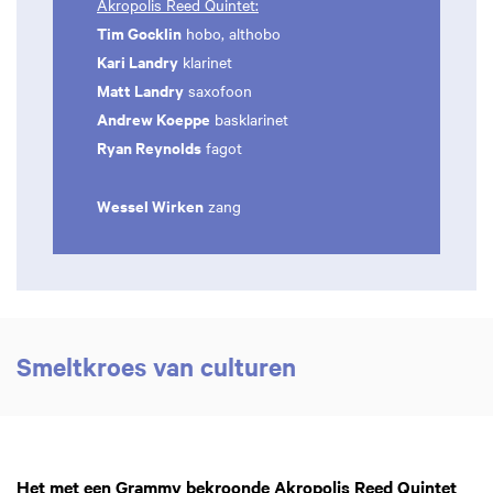
Akropolis Reed Quintet:
Tim Gocklin
hobo, althobo
Kari Landry
klarinet
Matt Landry
saxofoon
Andrew Koeppe
basklarinet
Ryan Reynolds
fagot
Wessel Wirken
zang
Smeltkroes van culturen
Het met een Grammy bekroonde Akropolis Reed Quintet