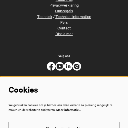
Privacyverklaring
Huisregels
Techniek
/
Technical information
Pers
Contact
Disclaimer
Volg ons
Cookies
We gebruiken cookies om je bezoek aan deze website zo plezierig mogelijk te
maken en de website te analyseren.
Meer informatie…
Alleen functionele cookies