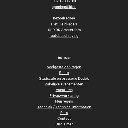
T
020 788 2000
openingstijden
Bezoekadres
Piet Heinkade 1
1019 BR Amsterdam
routebeschrijving
Snel naar
Veelgestelde vragen
Route
Stadscafé en brasserie Dudok
Zakelijke evenementen
Vacatures
Privacyverklaring
Huisregels
Techniek
/
Technical information
Pers
Contact
Disclaimer