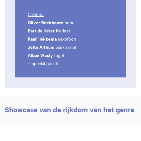
Calefax:
Oliver Boekhoorn
hobo
Bart de Kater
klarinet
Raaf Hekkema
saxofoon
Jelte Althuis
basklarinet
Alban Wesly
fagot
+ special guests
Showcase van de rijkdom van het genre