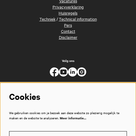
Vacatures
Privacyverklaring
Huisregels
Techniek
/
Technical information
Pers
Contact
Disclaimer
Volg ons
Cookies
We gebruiken cookies om je bezoek aan deze website zo plezierig mogelijk te
maken en de website te analyseren.
Meer informatie…