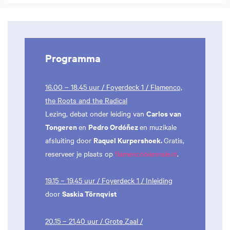
Programma
16.00 – 18.45 uur / Foyerdeck 1 / Flamenco,
the Roots and the Radical
Carlos van
Lezing, debat onder leiding van
Tongeren
Pedro Ordóñez
en
en muzikale
Raquel Kurpershoek.
afsluiting door
Gratis,
reserveer je plaats op
flamencobiennale.nl
.
19.15 – 19.45 uur / Foyerdeck 1 / Inleiding
Saskia Törnqvist
door
20.15 – 21.40 uur / Grote Zaal /