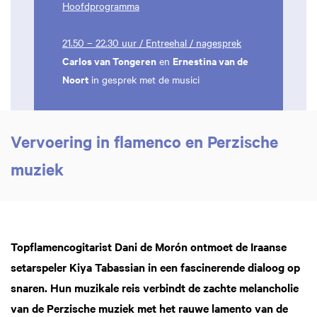
Hoofdprogramma
21.50 – 22.30 uur / Entreehal / nagesprek
Carlos van Tongeren
Ernestina van de
en
Noort
in gesprek met de musici
Vervoering in flamenco en Perzische
muziek
Topflamencogitarist Dani de Morón ontmoet de Iraanse
setarspeler Kiya Tabassian in een fascinerende dialoog op
snaren. Hun muzikale reis verbindt de zachte melancholie
van de Perzische muziek met het rauwe lamento van de