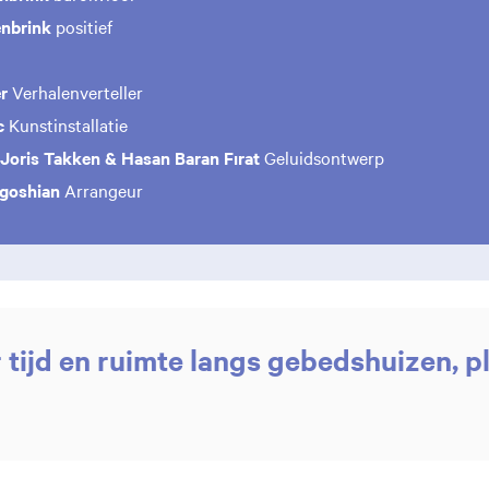
enbrink
positief
er
Verhalenverteller
ic
Kunstinstallatie
Joris Takken & Hasan Baran Fırat
Geluidsontwerp
Agoshian
Arrangeur
 tijd en ruimte langs gebedshuizen, p