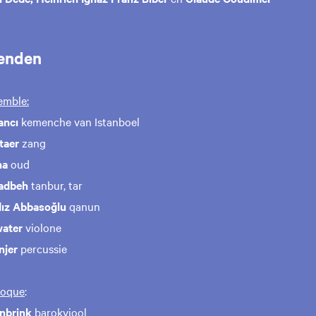
enden
emble:
ancı
kemenche van Istanboel
taer
zang
na
oud
adbeh
tanbur, tar
dız Abbasoğlu
qanun
ater
violone
njer
percussie
roque
:
nbrink
barokviool