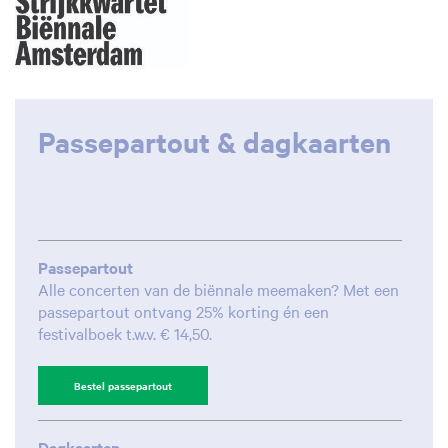
Inzoomen
Inzoomen
Passepartout & dagkaarten
Passepartout
Alle concerten van de biënnale meemaken? Met een
passepartout ontvang 25% korting én een
festivalboek t.w.v. € 14,50.
Bestel passepartout
Dagkaarten