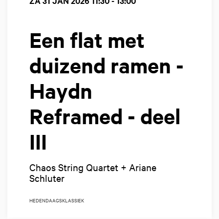
ZA 31 JAN 2026
11:30 - 13:00
Een flat met
duizend ramen -
Haydn
Reframed - deel
III
Chaos String Quartet + Ariane
Schluter
HEDENDAAGS
KLASSIEK