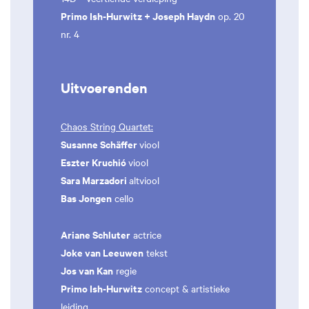
Primo Ish-Hurwitz + Joseph Haydn
op. 20
nr. 4
Uitvoerenden
Chaos String Quartet:
Susanne Schäffer
viool
Eszter Kruchió
viool
Sara Marzadori
altviool
Bas Jongen
cello
Ariane Schluter
actrice
Joke van Leeuwen
tekst
Jos van Kan
regie
Primo Ish-Hurwitz
concept & artistieke
leiding