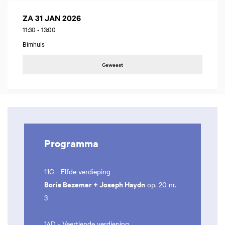
ZA 31 JAN 2026
11:30
-
13:00
Bimhuis
Geweest
Programma
11G - Elfde verdieping
Boris Bezemer + Joseph Haydn
op. 20 nr.
3
14D - Veertiende verdieping