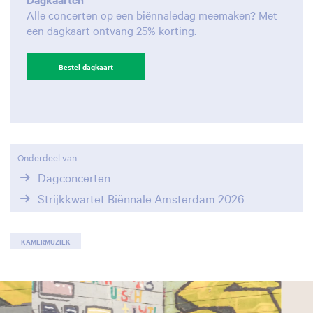
Alle concerten op een biënnaledag meemaken? Met
een dagkaart ontvang 25% korting.
Bestel dagkaart
Onderdeel van
Dagconcerten
Strijkkwartet Biënnale Amsterdam 2026
KAMERMUZIEK
Overslaan