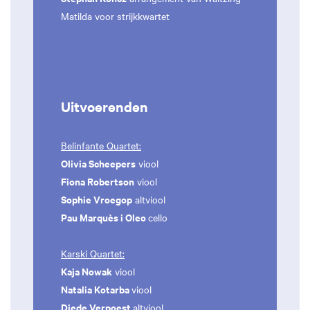
Matilda voor strijkkwartet
Uitvoerenden
Belinfante Quartet:
Olivia Scheepers
viool
Fiona Robertson
viool
Sophie Vroegop
altviool
Pau Marquès i Oleo
cello
Karski Quartet:
Kaja Nowak
viool
Natalia Kotarba
viool
Diede Verpoest
altviool