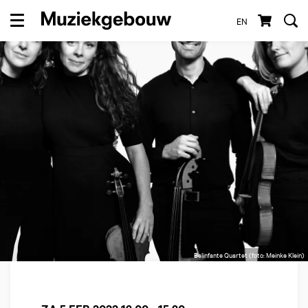
EN
Menu
Belinfante Quartet (foto: Meinke Klein)