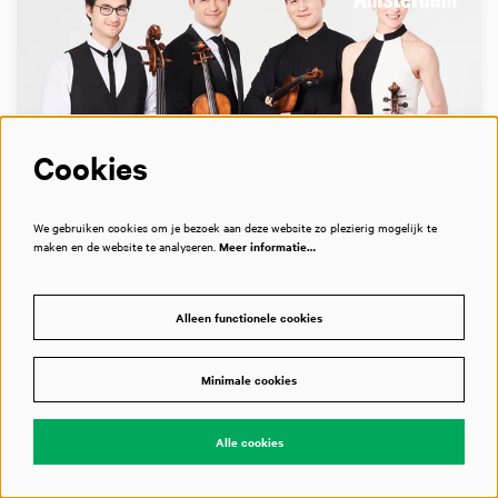
Cookies
We gebruiken cookies om je bezoek aan deze website zo plezierig mogelijk te
WO 2 FEB 2022
17:00
maken en de website te analyseren.
Meer informatie…
De Mozart-kwintetten:
één en zes
Alleen functionele cookies
Schumann Quartett + Adrien La Marca
Minimale cookies
Een enorme sprong voorwaarts
Mozart
Alle cookies
Geannuleerd