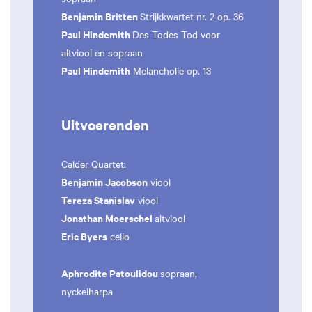
Benjamin Britten
Strijkkwartet nr. 2 op. 36
Paul Hindemith
Des Todes Tod voor
altviool en sopraan
Paul Hindemith
Melancholie op. 13
Uitvoerenden
Calder Quartet
:
Benjamin Jacobson
viool
Tereza Stanislav
viool
Jonathan Moerschel
altviool
Eric Byers
cello
Aphrodite Patoulidou
sopraan,
nyckelharpa