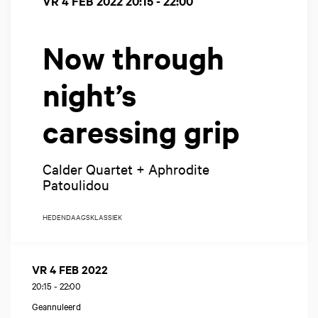
VR 4 FEB 2022
20:15 - 22:00
Now through
night’s
caressing grip
Calder Quartet + Aphrodite
Patoulidou
HEDENDAAGS
KLASSIEK
VR 4 FEB 2022
20:15
-
22:00
Geannuleerd