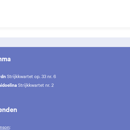
mma
ydn
Strijkkwartet op. 33 nr. 6
idoelina
Strijkkwartet nr. 2
enden
nson
: