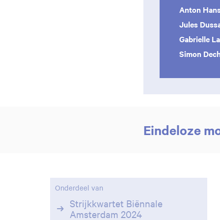
Anton Han
Jules Duss
Gabrielle La
Simon Dec
Eindeloze m
Onderdeel van
Strijkkwartet Biënnale
Amsterdam 2024