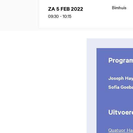
Bimhuis
ZA 5 FEB 2022
09:30
-
10:15
Progra
Joseph Ha
Sofia Goeba
Uitvoer
Quatuor Ha