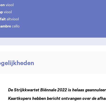
son
viool
ap
viool
fait
altviool
hambre
cello
ogelijkheden
De Strijkkwartet Biënnale 2022 is helaas geannulee
Kaartkopers hebben bericht ontvangen over de afha