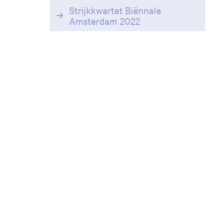
Strijkkwartet Biënnale
Amsterdam 2022
Inzoomen