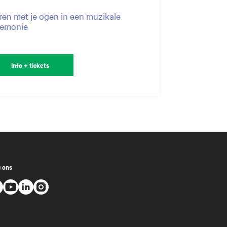
en met je ogen in een muzikale
remonie
Info + tickets
 ons