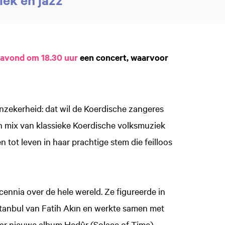
 avond om 18.30 uur
een concert, waarvoor
 onzekerheid: dat wil de Koerdische zangeres
 mix van klassieke Koerdische volksmuziek
 tot leven in haar prachtige stem die feilloos
ennia over de hele wereld. Ze figureerde in
stanbul van Fatih Akın en werkte samen met
ar nieuwe album Hedûr (Solace of Time)