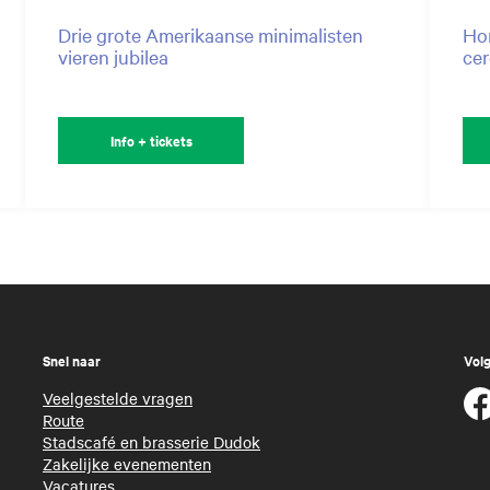
Hor
Drie grote Amerikaanse minimalisten
ce
vieren jubilea
Info + tickets
Snel naar
Volg
Veelgestelde vragen
Route
Stadscafé en brasserie Dudok
Zakelijke evenementen
Vacatures