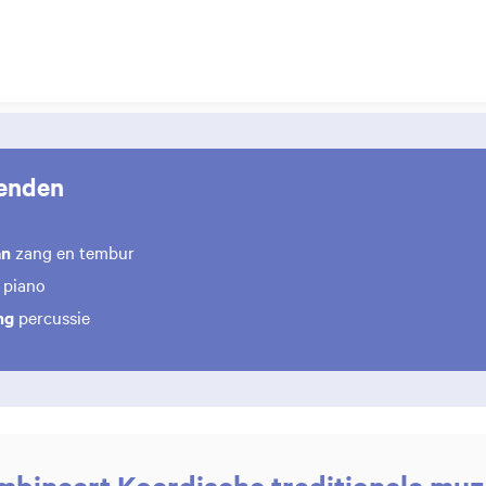
enden
an
zang en tembur
piano
ng
percussie
bineert Koerdische traditionele muzi