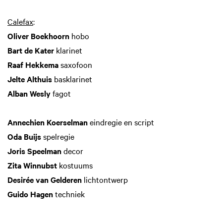
Calefax
:
Oliver Boekhoorn
hobo
Bart de Kater
klarinet
Raaf Hekkema
saxofoon
Jelte Althuis
basklarinet
Alban Wesly
fagot
Annechien Koerselman
eindregie en script
Oda Buijs
spelregie
Joris Speelman
decor
Zita Winnubst
kostuums
Desirée van Gelderen
lichtontwerp
Guido Hagen
techniek