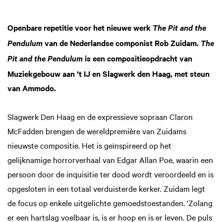
Openbare repetitie voor het nieuwe werk
The Pit and the
van de Nederlandse componist Rob Zuidam.
Pendulum
The
is een compositieopdracht van
Pit and the Pendulum
Muziekgebouw aan ’t IJ en Slagwerk den Haag, met steun
van Ammodo.
Slagwerk Den Haag en de expressieve sopraan Claron
McFadden brengen de wereldpremière van Zuidams
nieuwste compositie. Het is geïnspireerd op het
oomen
Inzoom
gelijknamige horrorverhaal van Edgar Allan Poe, waarin een
persoon door de inquisitie ter dood wordt veroordeeld en is
opgesloten in een totaal verduisterde kerker. Zuidam legt
de focus op enkele uitgelichte gemoedstoestanden. 'Zolang
er een hartslag voelbaar is, is er hoop en is er leven. De puls