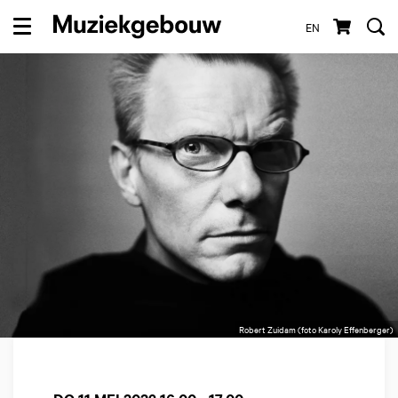
EN
Menu
Robert Zuidam (foto Karoly Effenberger)