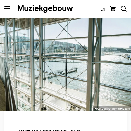
EN
Menu
Foyerdeck © Thiemi Higashi