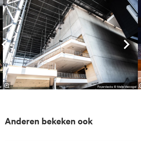
Overslaan
el
Foyerdecks © Melle Meivogel
Anderen bekeken ook
Overslaan