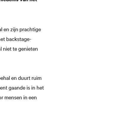
l en zijn prachtige
 het backstage-
l niet te genieten
eehal en duurt ruim
ent gaande is in het
or mensen in een