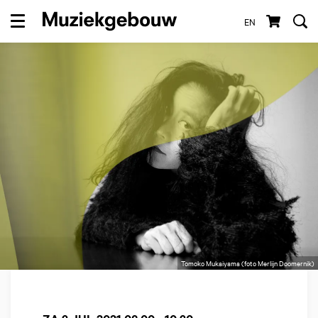
EN
Menu
Tomoko Mukaiyama (foto Merlijn Doomernik)