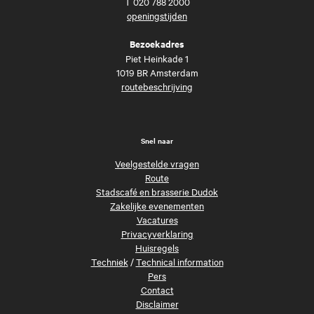
T
020 788 2000
openingstijden
Bezoekadres
Piet Heinkade 1
1019 BR Amsterdam
routebeschrijving
Snel naar
Veelgestelde vragen
Route
Stadscafé en brasserie Dudok
Zakelijke evenementen
Vacatures
Privacyverklaring
Huisregels
Techniek
/
Technical information
Pers
Contact
Disclaimer