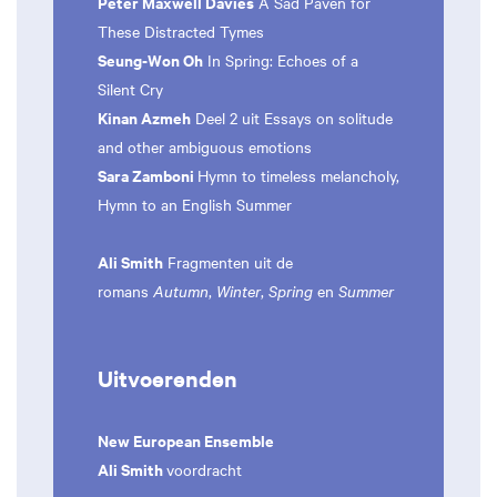
Peter Maxwell Davies
A Sad Paven for
These Distracted Tymes
Seung-Won Oh
In Spring: Echoes of a
Silent Cry
Kinan Azmeh
Deel 2 uit Essays on solitude
and other ambiguous emotions
Sara Zamboni
Hymn to timeless melancholy,
Hymn to an English Summer
Ali Smith
Fragmenten uit de
romans
Autumn
,
Winter
,
Spring
en
Summer
Uitvoerenden
New European Ensemble
Ali Smith
voordracht