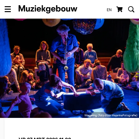
EN
Menu
Wiegeling (foto door MajankaFotografie)