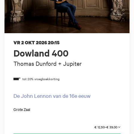
VR 2 OKT 2026
20:15
Dowland 400
Thomas Dunford + Jupiter
De John Lennon van de 16e eeuw
Grote Zaal
€ 12,50–€ 39,00