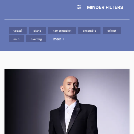
MINDER FILTERS
vocaal
piano
kamermuziek
ensemble
orkest
meer +
solo
overdag