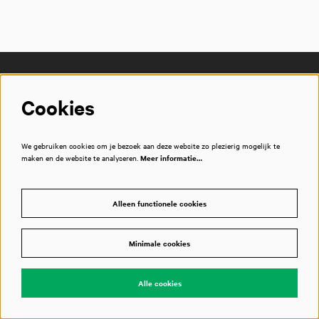
Cookies
We gebruiken cookies om je bezoek aan deze website zo plezierig mogelijk te
maken en de website te analyseren.
Meer informatie…
Alleen functionele cookies
Kassa
Minimale cookies
T
020 788 2000
openingstijden
Alle cookies
Bezoekadres
Piet Heinkade 1
1019 BR Amsterdam