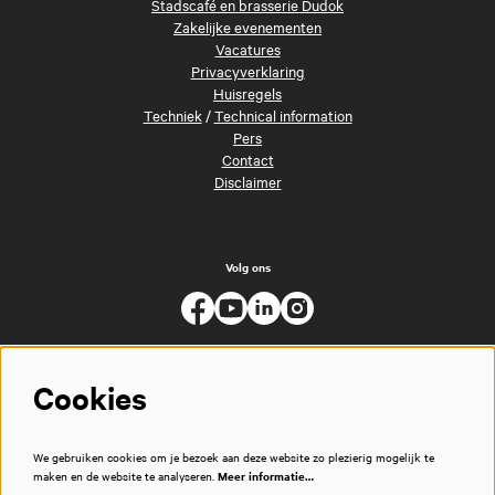
Stadscafé en brasserie Dudok
Zakelijke evenementen
Vacatures
Privacyverklaring
Huisregels
Techniek
/
Technical information
Pers
Contact
Disclaimer
Volg ons
Cookies
We gebruiken cookies om je bezoek aan deze website zo plezierig mogelijk te
maken en de website te analyseren.
Meer informatie…