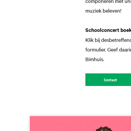
componeren met uniek
muziek beleven!
Schoolconcert boe
Klik bij desbetreffe
formulier. Geef daar
Bimhuis.
Contact