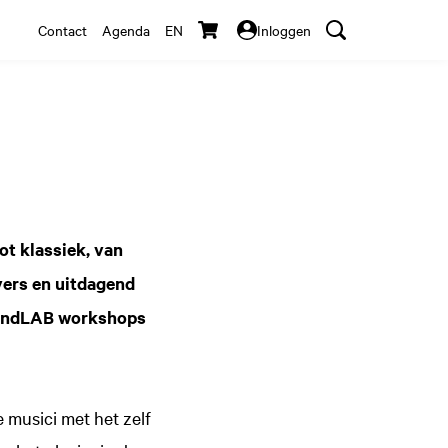
Contact
Agenda
EN
Inloggen
t klassiek, van
vers en uitdagend
oundLAB workshops
musici met het zelf