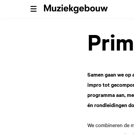
Menu
Prim
Samen gaan we op a
impro tot gecompon
programma aan, me
én rondleidingen d
We combineren de ma