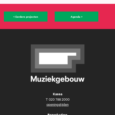
< Eerdere projecten
Agenda >
Kassa
T
020 788 2000
openingstijden
Bezoekadres