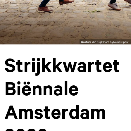
Quatuor Van Kuijk (foto Sylvain Gripoix)
Strijkkwartet
Biënnale
Amsterdam