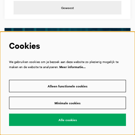
Geweest
Cookies
We gebruiken cookies om je bezoek aan deze website zo plezierig mogelijk te
maken en de website te analyseren.
Meer informatie…
Alleen functionele cookies
Minimale cookies
DI 27 JAN 2026
09:30
Superromantische
Alle cookies
morgen