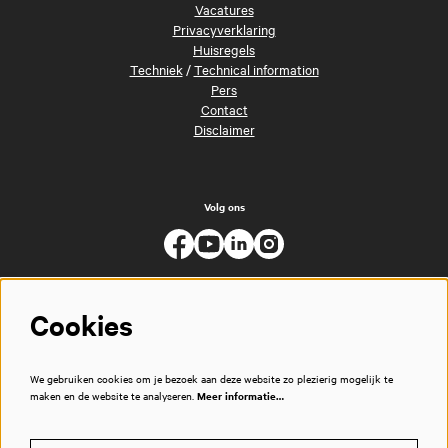
Vacatures
Privacyverklaring
Huisregels
Techniek
/
Technical information
Pers
Contact
Disclaimer
Volg ons
Cookies
We gebruiken cookies om je bezoek aan deze website zo plezierig mogelijk te
maken en de website te analyseren.
Meer informatie…