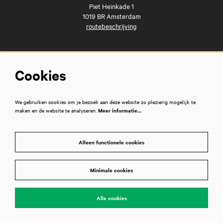
Piet Heinkade 1
1019 BR Amsterdam
routebeschrijving
Snel naar
Cookies
Veelgestelde vragen
Route
Stadscafé en brasserie Dudok
We gebruiken cookies om je bezoek aan deze website zo plezierig mogelijk te
Zakelijke evenementen
maken en de website te analyseren.
Meer informatie…
Vacatures
Privacyverklaring
Huisregels
Alleen functionele cookies
Techniek
/
Technical information
Pers
Contact
Minimale cookies
Disclaimer
Alle cookies
Volg ons