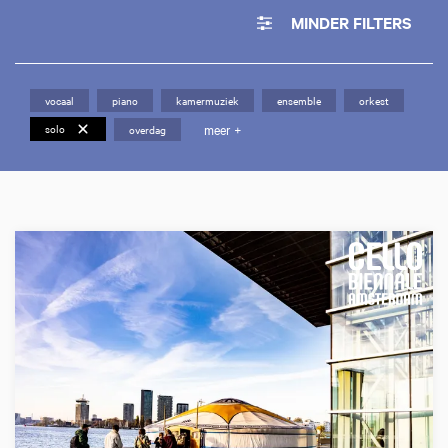
MINDER FILTERS
vocaal
piano
kamermuziek
ensemble
orkest
meer +
solo
overdag