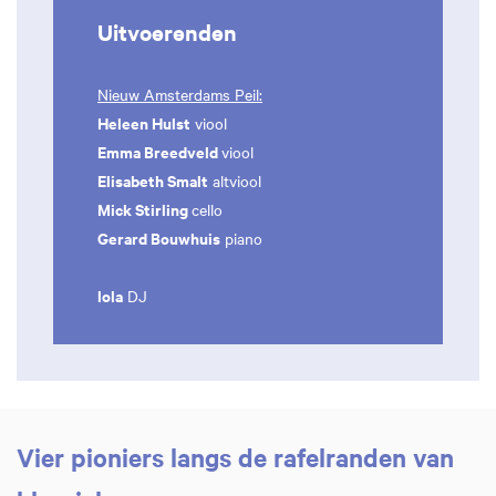
Uitvoerenden
Nieuw Amsterdams Peil:
Heleen Hulst
viool
Emma Breedveld
viool
Elisabeth Smalt
altviool
Mick Stirling
cello
Gerard Bouwhuis
piano
lola
DJ
Vier pioniers langs de rafelranden van