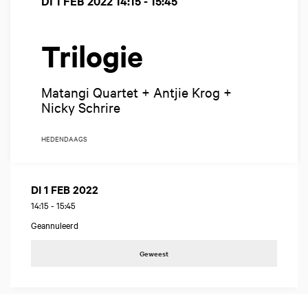
DI 1 FEB 2022
14:15 - 15:45
Trilogie
Matangi Quartet + Antjie Krog +
Nicky Schrire
HEDENDAAGS
DI 1 FEB 2022
14:15
-
15:45
Geannuleerd
Geweest