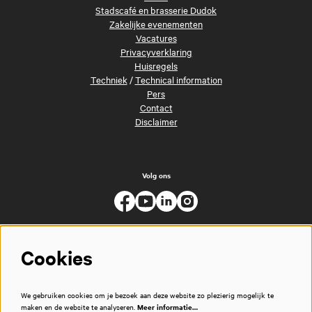
Stadscafé en brasserie Dudok
Zakelijke evenementen
Vacatures
Privacyverklaring
Huisregels
Techniek
/
Technical information
Pers
Contact
Disclaimer
Volg ons
Cookies
We gebruiken cookies om je bezoek aan deze website zo plezierig mogelijk te
maken en de website te analyseren.
Meer informatie…