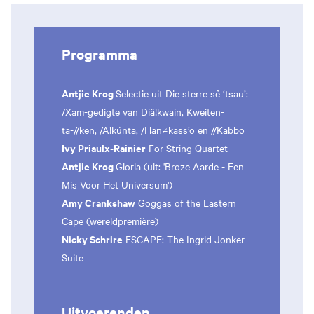
Programma
Antjie Krog
Selectie uit Die sterre sê ‘tsau’:
/Xam-gedigte van Diä!kwain, Kweiten-
ta-//ken, /A!kúnta, /Han≠kass’o en //Kabbo
Ivy Priaulx-Rainier
For String Quartet
Antjie Krog
Gloria (uit: 'Broze Aarde - Een
Mis Voor Het Universum')
Amy Crankshaw
Goggas of the Eastern
Cape (wereldpremière)
Nicky Schrire
ESCAPE: The Ingrid Jonker
Suite
Uitvoerenden