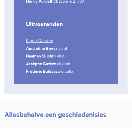
Henry Purcell
Chaconne Z. 730
Uitvoerenden
Kitgut Quartet:
Amandine Beyer
viool
Naaman Sluchin
viool
Josèphe Cottet
altviool
Frédéric Baldassare
cello
Allesbehalve een geschiedenisles